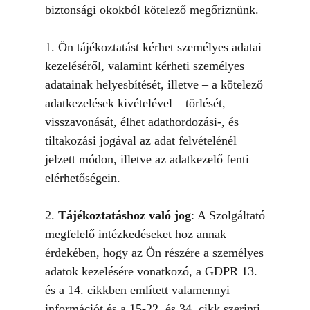
biztonsági okokból kötelező megőriznünk.
1. Ön tájékoztatást kérhet személyes adatai
kezeléséről, valamint kérheti személyes
adatainak helyesbítését, illetve – a kötelező
adatkezelések kivételével – törlését,
visszavonását, élhet adathordozási-, és
tiltakozási jogával az adat felvételénél
jelzett módon, illetve az adatkezelő fenti
elérhetőségein.
2.
Tájékoztatáshoz való jog
: A Szolgáltató
megfelelő intézkedéseket hoz annak
érdekében, hogy az Ön részére a személyes
adatok kezelésére vonatkozó, a GDPR 13.
és a 14. cikkben említett valamennyi
információt és a 15-22. és 34. cikk szerinti