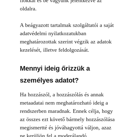
fiókkal és be vagyunk jelentkezve az
oldalra.
A beágyazott tartalmak szolgáltatói a saját
adatvédelmi nyilatkozatukban
meghatározottak szerint végzik az adatok
kezelését, illetve feldolgozását.
Mennyi ideig őrizzük a
személyes adatot?
Ha hozzászól, a hozzászólás és annak
metaadatai nem meghatározható ideig a
rendszerben maradnak. Ennek célja, hogy
az összes ezt követő bármely hozzászólása
megismertté és jóváhagyottá váljon, azaz
ne kerüljön fel a moderálandó