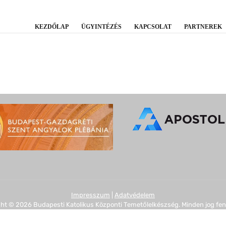
KEZDŐLAP
ÜGYINTÉZÉS
KAPCSOLAT
PARTNEREK
Impresszum
|
Adatvédelem
ht © 2026 Budapesti Katolikus Központi Temetőlelkészség. Minden jog fen