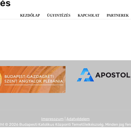
és
KEZDŐLAP
ÜGYINTÉZÉS
KAPCSOLAT
PARTNEREK
Impresszum
|
Adatvédelem
ht © 2026 Budapesti Katolikus Központi Temetőlelkészség. Minden jog fen